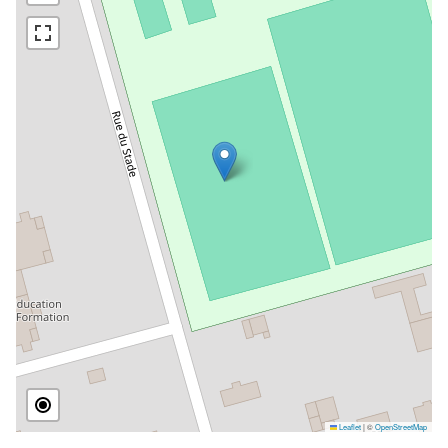
Leaflet
|
©
OpenStreetMap