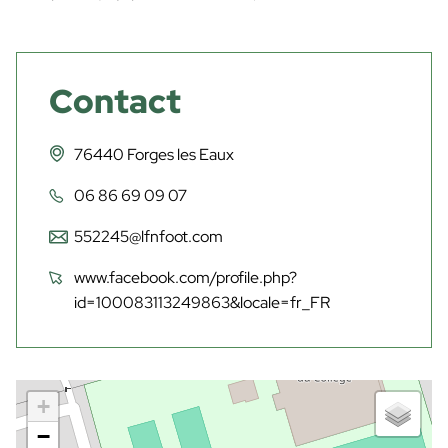
Contact
76440 Forges les Eaux
06 86 69 09 07
552245@lfnfoot.com
www.facebook.com/profile.php?
id=100083113249863&locale=fr_FR
+
−