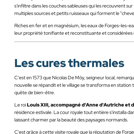
s'infiltre dans les couches sableuses qui les recouvrent su
multiples sources et petits ruisseaux qui forment le "che
Riches en fer et en magnésium, les eaux de Forges-les-
leur propriété tonifiante et reconstituante et considéré
Les cures thermales
C'est en 1573 que Nicolas De Möy, seigneur local, remarq
nouvelle se répandit et le village se transforma en station 
quête de bien-être.
Le roi
Louis XIII, accompagné d'Anne d'Autriche et d
résidence estivale. La cour royale tout entière s'installa d
laissant charmer par la beauté des paysages normands.
C'est grâce à cette visite royale que la réputation de Forg