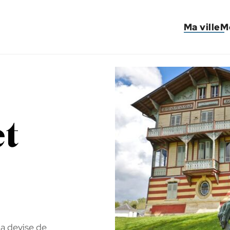
Ma ville
M
et
la devise de