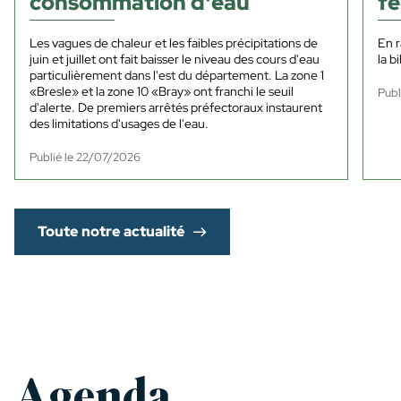
consommation d'eau
f
Les vagues de chaleur et les faibles précipitations de
En r
juin et juillet ont fait baisser le niveau des cours d'eau
la b
particulièrement dans l'est du département. La zone 1
«Bresle» et la zone 10 «Bray» ont franchi le seuil
Publ
d'alerte. De premiers arrêtés préfectoraux instaurent
des limitations d'usages de l'eau.
Publié le 22/07/2026
Toute notre actualité
Agenda