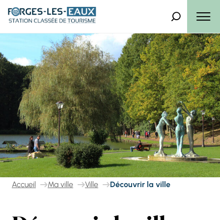
Panneau de gestion des cookies
Que recherch
Menu
Accueil
Ma ville
Ville
Découvrir la ville