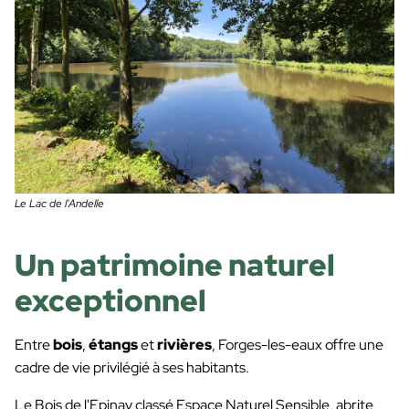
Le Lac de l'Andelle
Un patrimoine naturel
exceptionnel
Entre
bois
,
étangs
et
rivières
, Forges-les-eaux offre une
cadre de vie privilégié à ses habitants.
Le Bois de l'Epinay classé Espace Naturel Sensible, abrite