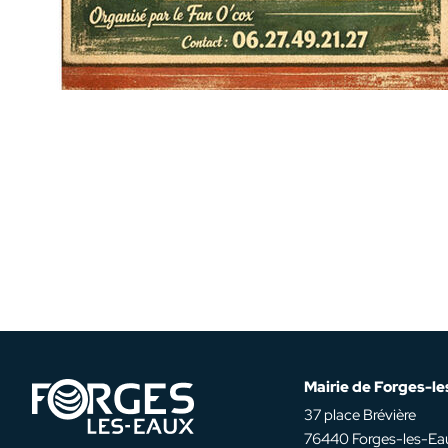
Mairie de Forges-l
37 place Brévière
76440 Forges-les-Ea