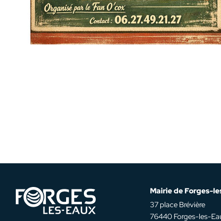
Mairie de Forges-l
37 place Brévière
76440 Forges-les-Ea