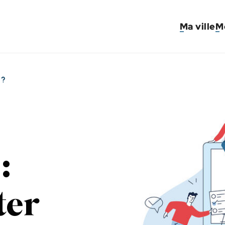
Ma ville
M
 ?
:
ter