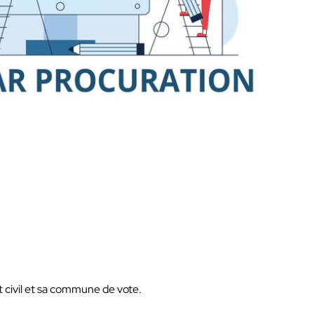
t civil et sa commune de vote.