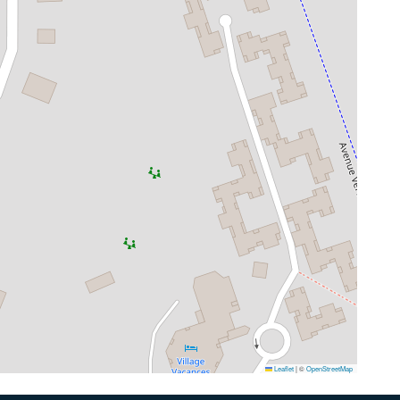
Leaflet
|
©
OpenStreetMap