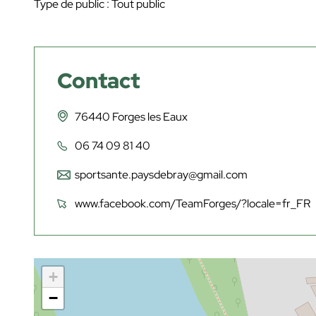
Type de public : Tout public
Contact
76440 Forges les Eaux
06 74 09 81 40
sportsante.paysdebray@gmail.com
www.facebook.com/TeamForges/?locale=fr_FR
+
−